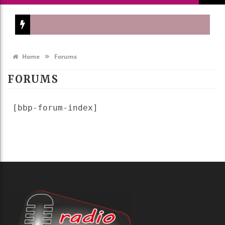
»
Home
Forums
FORUMS
[bbp-forum-index]